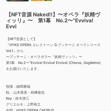
【NFT音源
Naked!!】〜オペラ『妖精ヴ
ィッリ』〜
第1幕
No.2〜“Evviva!
Evvi
【NFT音源として】
『HYKS
OPERA
エレクトーン
G.プッチーニ
オペラシリーズ
Vol.1』から
〜プッチーニ・オペラガラ〜『妖精ヴィッリ』〜
第1幕
No.2〜“Evviva!
Evviva!
Evviva!
(Chorus,
Guglielmo)
をお届けいたします。
指揮：細岡雅哉
EL：山木亜美・柿﨑俊也
Key：鈴木啓三
グリエルモ：上野裕之
合唱：HYKS
OPERA
CHORUS