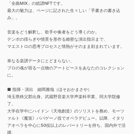
「全曲MIX」の総譜NFTです。
最大の魅力は、ページに記された生々しい「手書きの書き込
み」。
音楽をどう解釈し、歌手や奏者をどう導くのか。
テンポの揺らぎや情景を形作る緻密な演出指示まで、
マエストロの思考プロセスと情熱がそのまま刻まれています。
単なる楽譜データにとどまらない、
プロの魂が宿る一点物のアートピースをあなたのコレクション
に。
■
指揮・演出
細岡雅哉（ほそおかまさや）
埼玉県秩父郡出身。武蔵野音楽大学声楽科卒業、同大学院修
了。
大学在学中にハイドン《天地創造》のソリストを務め、モーツ
ァルト《魔笛》パパゲーノ役でオペラデビュー。以降、イタリ
アオペラを中心に50役以上のレパートリーを持ち、国内外で活
躍。