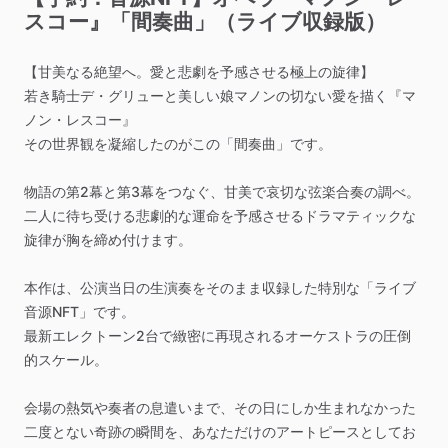
スコー』「間奏曲」（ライブ収録版）
【甘美なる絶望へ。愛と悲劇を予感させる極上の旋律】
若き騎士デ・グリューと美しい娘マノンの切ない愛を描く『マ
ノン・レスコー』
その世界観を凝縮したのがこの「間奏曲」です。
物語の第2幕と第3幕をつなぐ、甘美で哀切な弦楽合奏の調べ。
二人に待ち受ける悲劇的な運命を予感させるドラマティックな
旋律が胸を締め付けます。
本作は、公演当日の生演奏をそのまま収録した特別な「ライブ
音源NFT」です。
最新エレクトーン2台で緻密に再現されるオーケストラの圧倒
的スケール。
会場の熱気や奏者の息遣いまで、その日にしか生まれなかった
二度とない奇跡の瞬間を、あなただけのアートピースとしてお