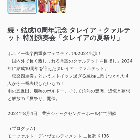
続・結成10周年記念
タレイア・クァルテ
ット
特別演奏会「タレイアの夏祭り」
ボルドー弦楽四重奏フェスティバル2024出演！
「国内外で長く親しまれる常設のクァルテットを目指し」2024
年に結成10周年を迎えたタレイア・クァルテット。
「弦楽四重奏」というストイック過ぎる魔物に憑りつかれた4
人が今一番表現したいもの！
雨の五反田、爛熟のボルドー、そして灼熱の豊洲。追憶と夢想
と解放の「夏祭り」開催。
2024年8月4日
豊洲シビックセンターホールにて開催
（プログラム)
モーツァルト：ディヴェルティメント
ニ長調
K.136