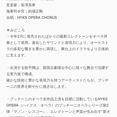
音楽家：長澤美希
海軍司令官：的場正剛
合唱：HYKS
OPERA
CHORUS
☆みどころ
・今年2月に発売されたばかりの最新エレクトーンをオペラ伴
奏として使用。進化したサウンドと表現力により、オーケスト
ラの多彩な響きを豊かに再現し、舞台上のドラマをより立体的
に支えます。
・出演する歌手陣は、新国立劇場を中心に様々な舞台で活躍す
る実力派で構成。
確かな技術と豊かな表現力を持つアーティストたちが、プッチ
ーニの世界を鮮やかに描き出します。
・プッチーニのオペラ全作品上演を目標に活動しているHYKS
OPERA（ハイクス・オペラ）のプッチーニオペラシリーズ第2
弾『マノン・レスコー』、エレクトーンと声楽が生み出す“新オ