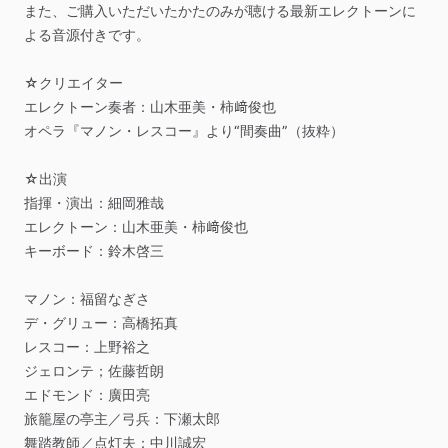
また、ご購入いただいたかたのみが聴ける最新エレクトーンに
よる音源付きです。
☆クリエイター
エレクトーン奏者：山木亜美・柿﨑俊也
オペラ『マノン・レスコー』より“間奏曲”（抜粋）
☆出演
指揮・演出：細岡雅哉
エレクトーン：山木亜美・柿﨑俊也
キーボード：鈴木啓三
マノン：福留なぎさ
デ・グリュー：高橋拓真
レスコー：上野裕之
ジェロンテ；佐藤哲朗
エドモンド：廣田亮
旅籠屋の亭主／弓兵：下瀬太郎
舞踏教師／点灯夫：中川誠宏